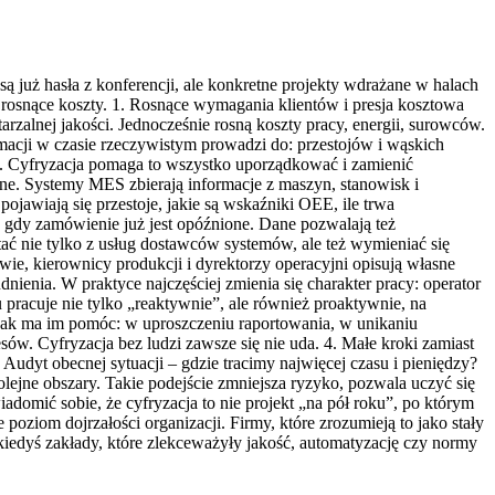
ą już hasła z konferencji, ale konkretne projekty wdrażane w halach
i rosnące koszty. 1. Rosnące wymagania klientów i presja kosztowa
wtarzalnej jakości. Jednocześnie rosną koszty pracy, energii, surowców.
rmacji w czasie rzeczywistym prowadzi do: przestojów i wąskich
ia. Cyfryzacja pomaga to wszystko uporządkować i zamienić
ane. Systemy MES zbierają informacje z maszyn, stanowisk i
ojawiają się przestoje, jakie są wskaźniki OEE, ile trwa
, gdy zamówienie już jest opóźnione. Dane pozwalają też
ać nie tylko z usług dostawców systemów, ale też wymieniać się
wie, kierownicy produkcji i dyrektorzy operacyjni opisują własne
nienia. W praktyce najczęściej zmienia się charakter pracy: operator
u pracuje nie tylko „reaktywnie”, ale również proaktywnie, na
 jak ma im pomóc: w uproszczeniu raportowania, w unikaniu
sów. Cyfryzacja bez ludzi zawsze się nie uda. 4. Małe kroki zamiast
Audyt obecnej sytuacji – gdzie tracimy najwięcej czasu i pieniędzy?
olejne obszary. Takie podejście zmniejsza ryzyko, pozwala uczyć się
domić sobie, że cyfryzacja to nie projekt „na pół roku”, po którym
poziom dojrzałości organizacji. Firmy, które zrozumieją to jako stały
 kiedyś zakłady, które zlekceważyły jakość, automatyzację czy normy