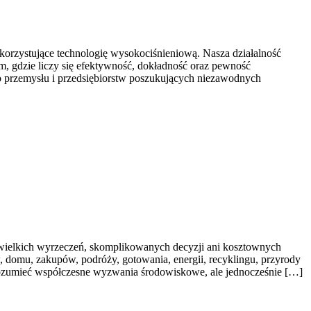
orzystujące technologię wysokociśnieniową. Nasza działalność
m, gdzie liczy się efektywność, dokładność oraz pewność
o przemysłu i przedsiębiorstw poszukujących niezawodnych
 wielkich wyrzeczeń, skomplikowanych decyzji ani kosztownych
, domu, zakupów, podróży, gotowania, energii, recyklingu, przyrody
j rozumieć współczesne wyzwania środowiskowe, ale jednocześnie […]