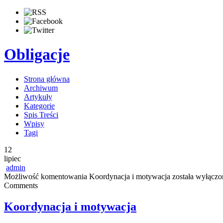
Obligacje
Strona główna
Archiwum
Artykuły
Kategorie
Spis Treści
Wpisy
Tagi
12
lipiec
admin
Możliwość komentowania
Koordynacja i motywacja
została wyłączo
Comments
Koordynacja i motywacja