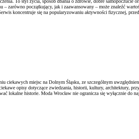
iczenia. To styl życia, sposób dbania o zdrowie, dobre samopoczucie o
 – zarówno początkujący, jak i zaawansowany – może znaleźć wartośc
erwis koncentruje się na popularyzowaniu aktywności fizycznej, prze
iu ciekawych miejsc na Dolnym Śląsku, ze szczególnym uwzględnieni
iekawe opisy dotyczące zwiedzania, historii, kultury, architektury, pr
wać lokalne historie. Moda Wrocław nie ogranicza się wyłącznie do na