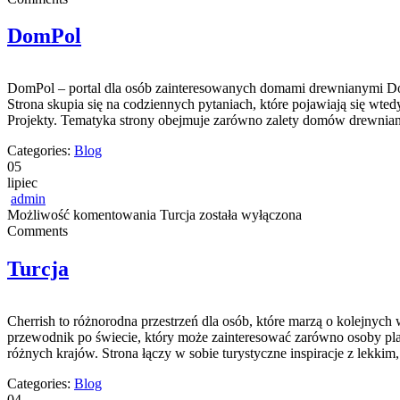
DomPol
DomPol – portal dla osób zainteresowanych domami drewnianymi Dom
Strona skupia się na codziennych pytaniach, które pojawiają się wt
Projekty. Tematyka strony obejmuje zarówno zalety domów drewniany
Categories:
Blog
05
lipiec
admin
Możliwość komentowania
Turcja
została wyłączona
Comments
Turcja
Cherrish to różnorodna przestrzeń dla osób, które marzą o kolejnyc
przewodnik po świecie, który może zainteresować zarówno osoby planuj
różnych krajów. Strona łączy w sobie turystyczne inspiracje z lek
Categories:
Blog
04