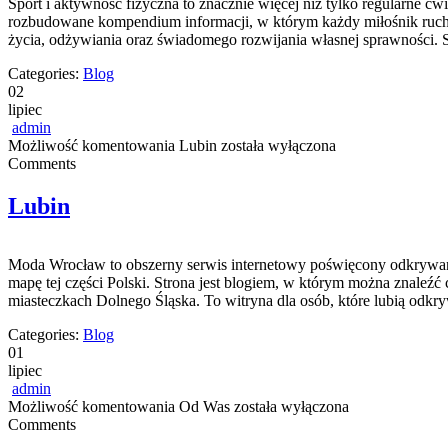
Sport i aktywność fizyczna to znacznie więcej niż tylko regularne ćw
rozbudowane kompendium informacji, w którym każdy miłośnik ruchu
życia, odżywiania oraz świadomego rozwijania własnej sprawności. S
Categories:
Blog
02
lipiec
admin
Możliwość komentowania
Lubin
została wyłączona
Comments
Lubin
Moda Wrocław to obszerny serwis internetowy poświęcony odkrywan
mapę tej części Polski. Strona jest blogiem, w którym można znaleźć c
miasteczkach Dolnego Śląska. To witryna dla osób, które lubią odkry
Categories:
Blog
01
lipiec
admin
Możliwość komentowania
Od Was
została wyłączona
Comments