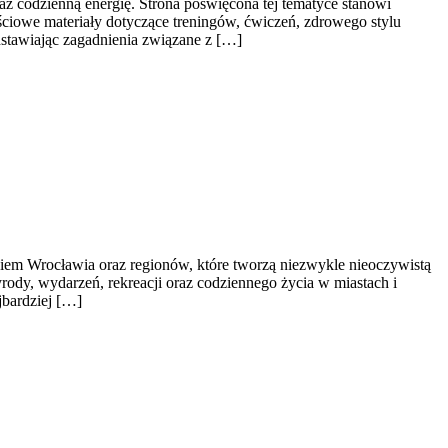
raz codzienną energię. Strona poświęcona tej tematyce stanowi
iowe materiały dotyczące treningów, ćwiczeń, zdrowego stylu
dstawiając zagadnienia związane z […]
em Wrocławia oraz regionów, które tworzą niezwykle nieoczywistą
zyrody, wydarzeń, rekreacji oraz codziennego życia w miastach i
jbardziej […]