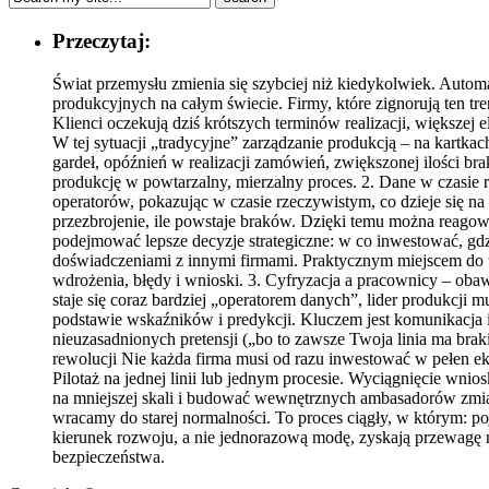
Przeczytaj:
Świat przemysłu zmienia się szybciej niż kiedykolwiek. Automa
produkcyjnych na całym świecie. Firmy, które zignorują ten tr
Klienci oczekują dziś krótszych terminów realizacji, większej el
W tej sytuacji „tradycyjne” zarządzanie produkcją – na kartka
gardeł, opóźnień w realizacji zamówień, zwiększonej ilości 
produkcję w powtarzalny, mierzalny proces. 2. Dane w czasie 
operatorów, pokazując w czasie rzeczywistym, co dzieje się na 
przezbrojenie, ile powstaje braków. Dzięki temu można reagow
podejmować lepsze decyzje strategiczne: w co inwestować, gdz
doświadczeniami z innymi firmami. Praktycznym miejscem do t
wdrożenia, błędy i wnioski. 3. Cyfryzacja a pracownicy – obawy
staje się coraz bardziej „operatorem danych”, lider produkcji 
podstawie wskaźników i predykcji. Kluczem jest komunikacja 
nieuzasadnionych pretensji („bo to zawsze Twoja linia ma brak
rewolucji Nie każda firma musi od razu inwestować w pełen eko
Pilotaż na jednej linii lub jednym procesie. Wyciągnięcie wni
na mniejszej skali i budować wewnętrznych ambasadorów zmian.
wracamy do starej normalności. To proces ciągły, w którym: poj
kierunek rozwoju, a nie jednorazową modę, zyskają przewagę na
bezpieczeństwa.