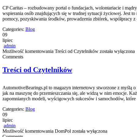
CP Caritas – rozbudowany portal o fundacjach, wolontariacie i mą
wspierania osób znajdujących się w trudnej sytuacji życiowej. Jest t
pomocy, pozyskiwania środków, prowadzenia zbiórek, współpracy z 
Categories:
Blog
09
lipiec
admin
Możliwość komentowania
Treści od Czytelników
została wyłączona
Comments
Treści od Czytelników
AutomotiveBearings.pl to magazyn internetowy stworzone z myślą o o
jak na maszynę do przemieszczania się, ale widzą w nim emocje. Ka
zapomnianych modeli, wyścigowych sukcesów i samochodów, które na
Categories:
Blog
09
lipiec
admin
Możliwość komentowania
DomPol
została wyłączona
Comments