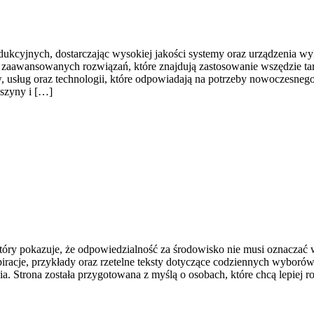
kcyjnych, dostarczając wysokiej jakości systemy oraz urządzenia wyk
u zaawansowanych rozwiązań, które znajdują zastosowanie wszędzie ta
 usług oraz technologii, które odpowiadają na potrzeby nowoczesneg
aszyny i […]
który pokazuje, że odpowiedzialność za środowisko nie musi oznaczać
piracje, przykłady oraz rzetelne teksty dotyczące codziennych wyborów
ia. Strona została przygotowana z myślą o osobach, które chcą lepie