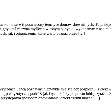
Pol to serwis poświęcony tematyce domów drewnianych. To praktyczne
edy, gdy ktoś zaczyna myśleć o własnym budynku wykonanym z naturaln
ch, jak i ograniczenia, które warto poznać przed […]
h wyjazdach i chcą poznawać niezwykłe miejsca bez pośpiechu, z cieka
ące egzotyczną podróż, jak i tych, którzy po prostu lubią czytać o świe
kim, przystępnym sposobem opowiadania, dzięki czemu można […]