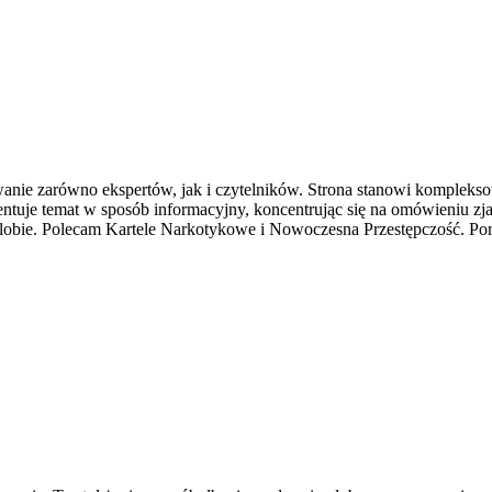
wanie zarówno ekspertów, jak i czytelników. Strona stanowi komplek
ezentuje temat w sposób informacyjny, koncentrując się na omówieniu z
lobie. Polecam Kartele Narkotykowe i Nowoczesna Przestępczość. Porta