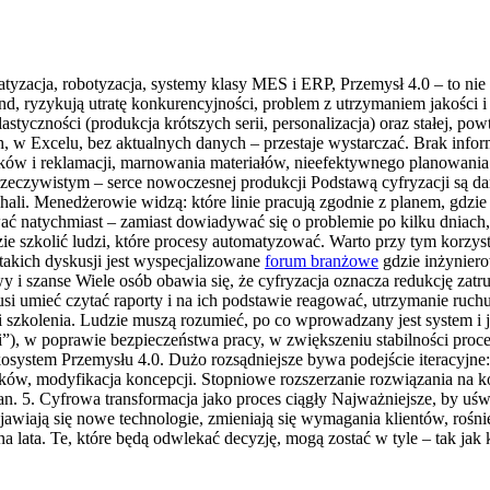
tyzacja, robotyzacja, systemy klasy MES i ERP, Przemysł 4.0 – to nie s
end, ryzykują utratę konkurencyjności, problem z utrzymaniem jakości 
astyczności (produkcja krótszych serii, personalizacja) oraz stałej, po
ch, w Excelu, bez aktualnych danych – przestaje wystarczać. Brak info
braków i reklamacji, marnowania materiałów, nieefektywnego planowan
rzeczywistym – serce nowoczesnej produkcji Podstawą cyfryzacji są d
hali. Menedżerowie widzą: które linie pracują zgodnie z planem, gdzie p
ać natychmiast – zamiast dowiadywać się o problemie po kilku dniach
ie szkolić ludzi, które procesy automatyzować. Warto przy tym korzyst
akich dyskusji jest wyspecjalizowane
forum branżowe
gdzie inżyniero
 i szanse Wiele osób obawia się, że cyfryzacja oznacza redukcję zatrud
musi umieć czytać raporty i na ich podstawie reagować, utrzymanie ruch
i szkolenia. Ludzie muszą rozumieć, po co wprowadzany jest system i
i”), w poprawie bezpieczeństwa pracy, w zwiększeniu stabilności proce
system Przemysłu 4.0. Dużo rozsądniejsze bywa podejście iteracyjne: 
osków, modyfikacja koncepcji. Stopniowe rozszerzanie rozwiązania na k
 5. Cyfrowa transformacja jako proces ciągły Najważniejsze, by uświa
awiają się nowe technologie, zmieniają się wymagania klientów, rośnie 
 lata. Te, które będą odwlekać decyzję, mogą zostać w tyle – tak jak