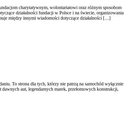
y fundacjom charytatywnym, wolontariatowi oraz różnym sposobom
tyczące działalności fundacji w Polsce i na świecie, organizowania
muje między innymi wiadomości dotyczące działalności […]
niu. To strona dla tych, którzy nie patrzą na samochód wyłącznie
at dawnych aut, legendarnych marek, przełomowych konstrukcji,