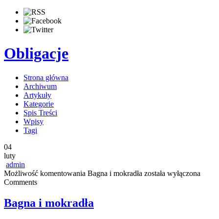
Obligacje
Strona główna
Archiwum
Artykuły
Kategorie
Spis Treści
Wpisy
Tagi
04
luty
admin
Możliwość komentowania
Bagna i mokradła
została wyłączona
Comments
Bagna i mokradła