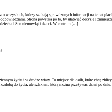
z o wszystkich, którzy szukają sprawdzonych informacji na temat pla
podpowiedziami. Strona powstała po to, by ułatwiać decyzje i zmniej
dziecka i Sen niemowląt i dzieci. W centrum […]
na
nnym życiu i w drodze wiary. To miejsce dla osób, które chcą zbliży
jest ozdobą do życia, ale szlakiem, którą można przeżywać dzień po dn