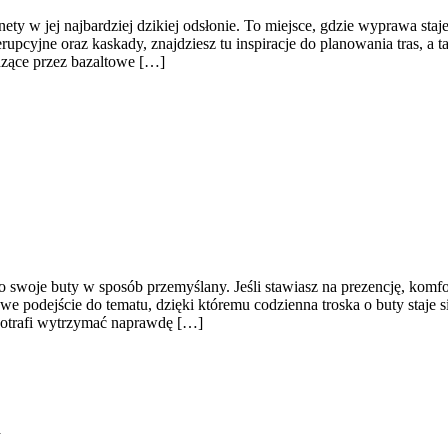
ty w jej najbardziej dzikiej odsłonie. To miejsce, gdzie wyprawa staje 
erupcyjne oraz kaskady, znajdziesz tu inspiracje do planowania tras, 
dzące przez bazaltowe […]
 o swoje buty w sposób przemyślany. Jeśli stawiasz na prezencję, komfo
podejście do tematu, dzięki któremu codzienna troska o buty staje się
 potrafi wytrzymać naprawdę […]
a