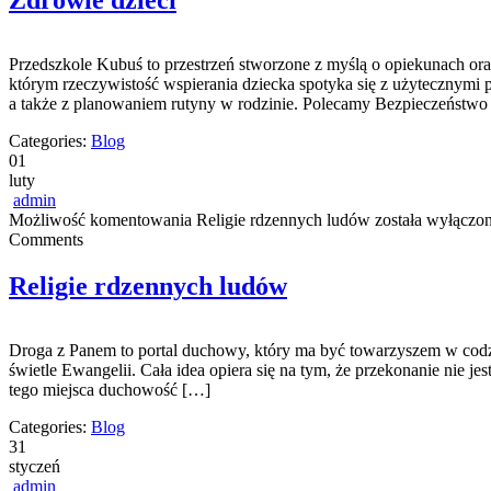
Zdrowie dzieci
Przedszkole Kubuś to przestrzeń stworzone z myślą o opiekunach ora
którym rzeczywistość wspierania dziecka spotyka się z użytecznymi 
a także z planowaniem rutyny w rodzinie. Polecamy Bezpieczeństwo 
Categories:
Blog
01
luty
admin
Możliwość komentowania
Religie rdzennych ludów
została wyłączo
Comments
Religie rdzennych ludów
Droga z Panem to portal duchowy, który ma być towarzyszem w codzie
świetle Ewangelii. Cała idea opiera się na tym, że przekonanie nie 
tego miejsca duchowość […]
Categories:
Blog
31
styczeń
admin