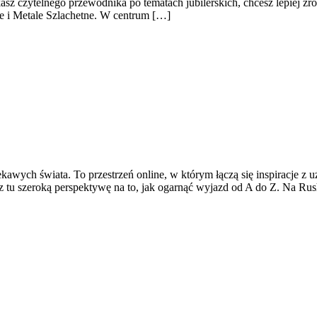
asz czytelnego przewodnika po tematach jubilerskich, chcesz lepiej z
ale i Metale Szlachetne. W centrum […]
kawych świata. To przestrzeń online, w którym łączą się inspiracje z 
sz tu szeroką perspektywę na to, jak ogarnąć wyjazd od A do Z. Na Rus