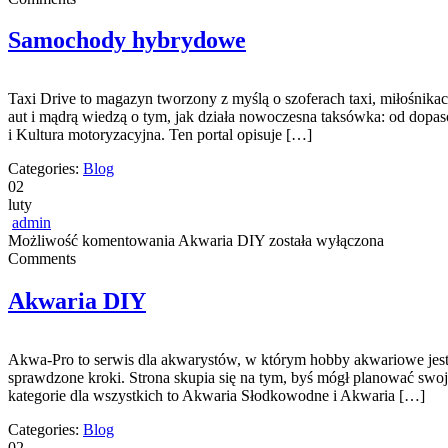
Samochody hybrydowe
Taxi Drive to magazyn tworzony z myślą o szoferach taxi, miłośnikach
aut i mądrą wiedzą o tym, jak działa nowoczesna taksówka: od dopas
i Kultura motoryzacyjna. Ten portal opisuje […]
Categories:
Blog
02
luty
admin
Możliwość komentowania
Akwaria DIY
została wyłączona
Comments
Akwaria DIY
Akwa-Pro to serwis dla akwarystów, w którym hobby akwariowe jest p
sprawdzone kroki. Strona skupia się na tym, byś mógł planować swoj
kategorie dla wszystkich to Akwaria Słodkowodne i Akwaria […]
Categories:
Blog
02