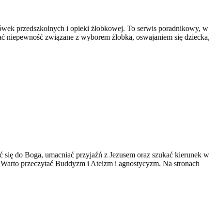
cówek przedszkolnych i opieki żłobkowej. To serwis poradnikowy, w
szać niepewność związane z wyborem żłobka, oswajaniem się dziecka,
ć się do Boga, umacniać przyjaźń z Jezusem oraz szukać kierunek w
iu. Warto przeczytać Buddyzm i Ateizm i agnostycyzm. Na stronach