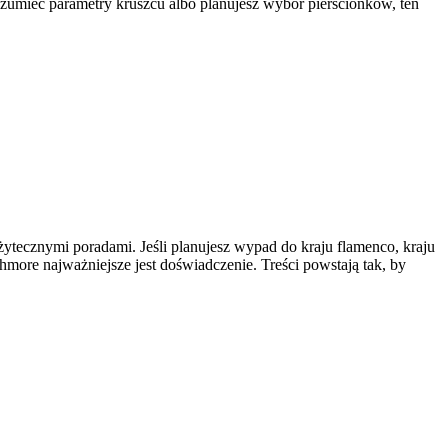
rozumieć parametry kruszcu albo planujesz wybór pierścionków, ten
użytecznymi poradami. Jeśli planujesz wypad do kraju flamenco, kraju
hmore najważniejsze jest doświadczenie. Treści powstają tak, by