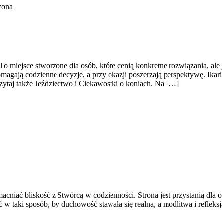
zona
 To miejsce stworzone dla osób, które cenią konkretne rozwiązania, al
 pomagają codzienne decyzje, a przy okazji poszerzają perspektywę. Ika
zytaj także Jeździectwo i Ciekawostki o koniach. Na […]
iać bliskość z Stwórcą w codzienności. Strona jest przystanią dla osó
ć w taki sposób, by duchowość stawała się realna, a modlitwa i reflek