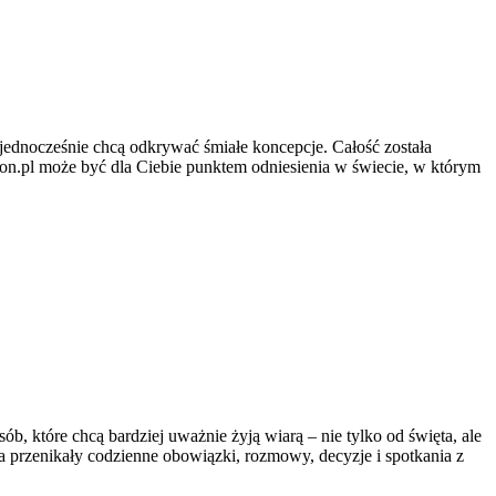
e jednocześnie chcą odkrywać śmiałe koncepcje. Całość została
rion.pl może być dla Ciebie punktem odniesienia w świecie, w którym
b, które chcą bardziej uważnie żyją wiarą – nie tylko od święta, ale
sja przenikały codzienne obowiązki, rozmowy, decyzje i spotkania z