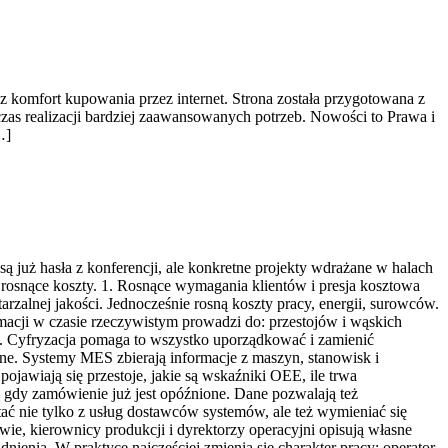
az komfort kupowania przez internet. Strona została przygotowana z
zas realizacji bardziej zaawansowanych potrzeb. Nowości to Prawa i
…]
ą już hasła z konferencji, ale konkretne projekty wdrażane w halach
i rosnące koszty. 1. Rosnące wymagania klientów i presja kosztowa
wtarzalnej jakości. Jednocześnie rosną koszty pracy, energii, surowców.
rmacji w czasie rzeczywistym prowadzi do: przestojów i wąskich
ia. Cyfryzacja pomaga to wszystko uporządkować i zamienić
ane. Systemy MES zbierają informacje z maszyn, stanowisk i
ojawiają się przestoje, jakie są wskaźniki OEE, ile trwa
, gdy zamówienie już jest opóźnione. Dane pozwalają też
ać nie tylko z usług dostawców systemów, ale też wymieniać się
wie, kierownicy produkcji i dyrektorzy operacyjni opisują własne
nienia. W praktyce najczęściej zmienia się charakter pracy: operator