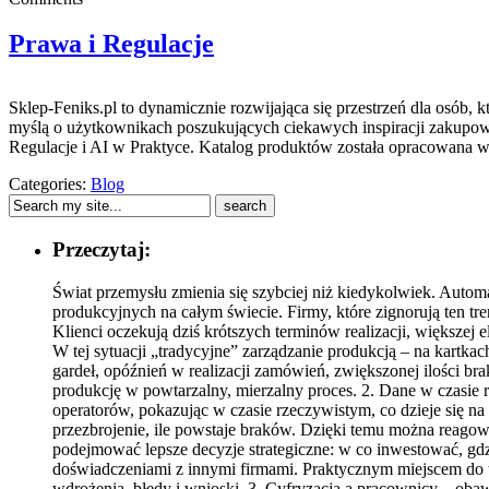
Prawa i Regulacje
Sklep-Feniks.pl to dynamicznie rozwijająca się przestrzeń dla osób, 
myślą o użytkownikach poszukujących ciekawych inspiracji zakupowy
Regulacje i AI w Praktyce. Katalog produktów została opracowana w
Categories:
Blog
Przeczytaj:
Świat przemysłu zmienia się szybciej niż kiedykolwiek. Automa
produkcyjnych na całym świecie. Firmy, które zignorują ten tr
Klienci oczekują dziś krótszych terminów realizacji, większej el
W tej sytuacji „tradycyjne” zarządzanie produkcją – na kartka
gardeł, opóźnień w realizacji zamówień, zwiększonej ilości 
produkcję w powtarzalny, mierzalny proces. 2. Dane w czasie 
operatorów, pokazując w czasie rzeczywistym, co dzieje się na 
przezbrojenie, ile powstaje braków. Dzięki temu można reagow
podejmować lepsze decyzje strategiczne: w co inwestować, gdz
doświadczeniami z innymi firmami. Praktycznym miejscem do t
wdrożenia, błędy i wnioski. 3. Cyfryzacja a pracownicy – obawy