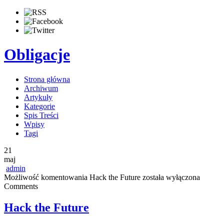
Obligacje
Strona główna
Archiwum
Artykuły
Kategorie
Spis Treści
Wpisy
Tagi
21
maj
admin
Możliwość komentowania
Hack the Future
została wyłączona
Comments
Hack the Future