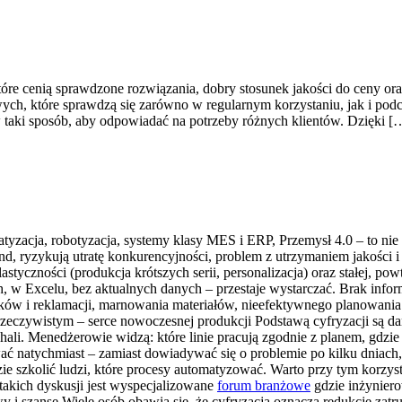
które cenią sprawdzone rozwiązania, dobry stosunek jakości do ceny or
ch, które sprawdzą się zarówno w regularnym korzystaniu, jak i podc
 taki sposób, aby odpowiadać na potrzeby różnych klientów. Dzięki [
tyzacja, robotyzacja, systemy klasy MES i ERP, Przemysł 4.0 – to nie s
end, ryzykują utratę konkurencyjności, problem z utrzymaniem jakości 
astyczności (produkcja krótszych serii, personalizacja) oraz stałej, po
ch, w Excelu, bez aktualnych danych – przestaje wystarczać. Brak info
braków i reklamacji, marnowania materiałów, nieefektywnego planowan
rzeczywistym – serce nowoczesnej produkcji Podstawą cyfryzacji są d
hali. Menedżerowie widzą: które linie pracują zgodnie z planem, gdzie p
ać natychmiast – zamiast dowiadywać się o problemie po kilku dniach
ie szkolić ludzi, które procesy automatyzować. Warto przy tym korzyst
akich dyskusji jest wyspecjalizowane
forum branżowe
gdzie inżyniero
 i szanse Wiele osób obawia się, że cyfryzacja oznacza redukcję zatrud