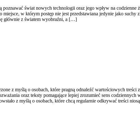
cą poznawać świat nowych technologii oraz jego wpływ na codzienne ży
 To miejsce, w którym postęp nie jest przedstawiana jedynie jako suchy
ię głównie z światem wyobraźni, a […]
rzone z myślą o osobach, które pragną odnaleźć wartościowych treści 
ozważania oraz teksty pomagające lepiej zrozumieć sens codziennych 
powstało z myślą o osobach, które chcą regularnie odkrywać treści ni