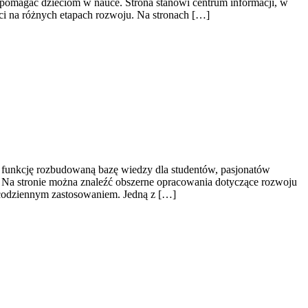
 pomagać dzieciom w nauce. Strona stanowi centrum informacji, w
i na różnych etapach rozwoju. Na stronach […]
ni funkcję rozbudowaną bazę wiedzy dla studentów, pasjonatów
. Na stronie można znaleźć obszerne opracowania dotyczące rozwoju
 z codziennym zastosowaniem. Jedną z […]