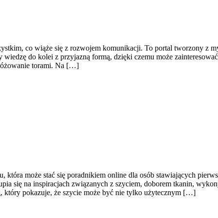
stkim, co wiąże się z rozwojem komunikacji. To portal tworzony z myśl
y wiedzę do kolei z przyjazną formą, dzięki czemu może zainteresowa
dróżowanie torami. Na […]
, która może stać się poradnikiem online dla osób stawiających pierwsz
pia się na inspiracjach związanych z szyciem, doborem tkanin, wyko
 który pokazuje, że szycie może być nie tylko użytecznym […]