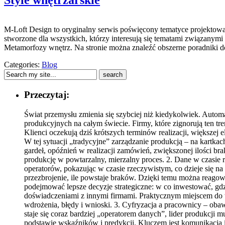
Style wnętrzarskie
M-Loft Design to oryginalny serwis poświęcony tematyce projektowa
stworzone dla wszystkich, którzy interesują się tematami związany
Metamorfozy wnętrz. Na stronie można znaleźć obszerne poradniki do
Categories:
Blog
Przeczytaj:
Świat przemysłu zmienia się szybciej niż kiedykolwiek. Automa
produkcyjnych na całym świecie. Firmy, które zignorują ten tr
Klienci oczekują dziś krótszych terminów realizacji, większej el
W tej sytuacji „tradycyjne” zarządzanie produkcją – na kartka
gardeł, opóźnień w realizacji zamówień, zwiększonej ilości 
produkcję w powtarzalny, mierzalny proces. 2. Dane w czasie 
operatorów, pokazując w czasie rzeczywistym, co dzieje się na 
przezbrojenie, ile powstaje braków. Dzięki temu można reagow
podejmować lepsze decyzje strategiczne: w co inwestować, gdz
doświadczeniami z innymi firmami. Praktycznym miejscem do t
wdrożenia, błędy i wnioski. 3. Cyfryzacja a pracownicy – obawy
staje się coraz bardziej „operatorem danych”, lider produkcji 
podstawie wskaźników i predykcji. Kluczem jest komunikacja 