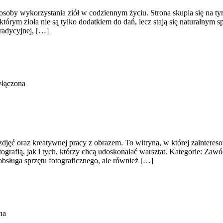
osoby wykorzystania ziół w codziennym życiu. Strona skupia się na t
órym zioła nie są tylko dodatkiem do dań, lecz stają się naturalnym 
radycyjnej, […]
yłączona
zdjęć oraz kreatywnej pracy z obrazem. To witryna, w której zaintereso
grafią, jak i tych, którzy chcą udoskonalać warsztat. Kategorie: Zawó
obsługa sprzętu fotograficznego, ale również […]
na