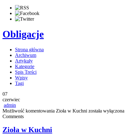
Obligacje
Strona główna
Archiwum
Artykuły
Kategorie
Spis Treści
Wpisy
Tagi
07
czerwiec
admin
Możliwość komentowania
Zioła w Kuchni
została wyłączona
Comments
Zioła w Kuchni