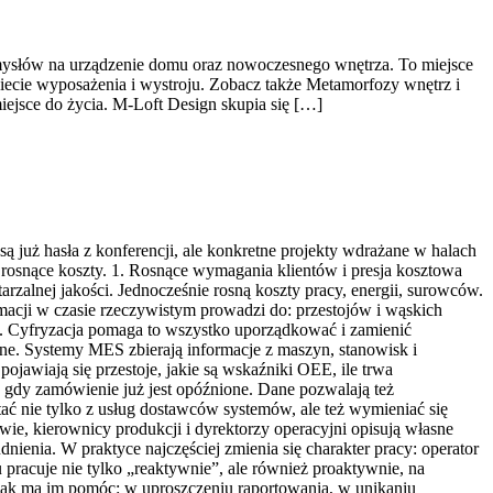
omysłów na urządzenie domu oraz nowoczesnego wnętrza. To miejsce
iecie wyposażenia i wystroju. Zobacz także Metamorfozy wnętrz i
iejsce do życia. M-Loft Design skupia się […]
ą już hasła z konferencji, ale konkretne projekty wdrażane w halach
i rosnące koszty. 1. Rosnące wymagania klientów i presja kosztowa
wtarzalnej jakości. Jednocześnie rosną koszty pracy, energii, surowców.
rmacji w czasie rzeczywistym prowadzi do: przestojów i wąskich
ia. Cyfryzacja pomaga to wszystko uporządkować i zamienić
ane. Systemy MES zbierają informacje z maszyn, stanowisk i
ojawiają się przestoje, jakie są wskaźniki OEE, ile trwa
, gdy zamówienie już jest opóźnione. Dane pozwalają też
ać nie tylko z usług dostawców systemów, ale też wymieniać się
wie, kierownicy produkcji i dyrektorzy operacyjni opisują własne
nienia. W praktyce najczęściej zmienia się charakter pracy: operator
u pracuje nie tylko „reaktywnie”, ale również proaktywnie, na
 jak ma im pomóc: w uproszczeniu raportowania, w unikaniu