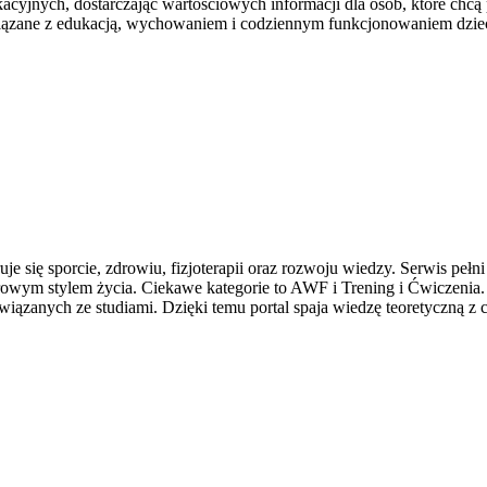
acyjnych, dostarczając wartościowych informacji dla osób, które chcą
związane z edukacją, wychowaniem i codziennym funkcjonowaniem dziec
je się sporcie, zdrowiu, fizjoterapii oraz rozwoju wiedzy. Serwis peł
rowym stylem życia. Ciekawe kategorie to AWF i Trening i Ćwiczenia
 związanych ze studiami. Dzięki temu portal spaja wiedzę teoretyczną