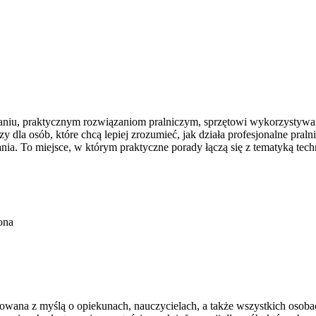
raniu, praktycznym rozwiązaniom pralniczym, sprzętowi wykorzystywa
dla osób, które chcą lepiej zrozumieć, jak działa profesjonalne pralnic
ia. To miejsce, w którym praktyczne porady łączą się z tematyką techn
ona
ektowana z myślą o opiekunach, nauczycielach, a także wszystkich oso