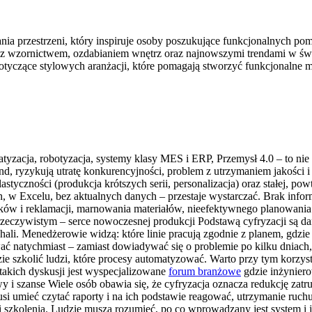
nia przestrzeni, który inspiruje osoby poszukujące funkcjonalnych p
mi z wzornictwem, ozdabianiem wnętrz oraz najnowszymi trendami w św
tyczące stylowych aranżacji, które pomagają stworzyć funkcjonalne m
tyzacja, robotyzacja, systemy klasy MES i ERP, Przemysł 4.0 – to nie s
end, ryzykują utratę konkurencyjności, problem z utrzymaniem jakości 
astyczności (produkcja krótszych serii, personalizacja) oraz stałej, po
ch, w Excelu, bez aktualnych danych – przestaje wystarczać. Brak info
braków i reklamacji, marnowania materiałów, nieefektywnego planowan
rzeczywistym – serce nowoczesnej produkcji Podstawą cyfryzacji są d
hali. Menedżerowie widzą: które linie pracują zgodnie z planem, gdzie p
ać natychmiast – zamiast dowiadywać się o problemie po kilku dniach
ie szkolić ludzi, które procesy automatyzować. Warto przy tym korzyst
akich dyskusji jest wyspecjalizowane
forum branżowe
gdzie inżyniero
 i szanse Wiele osób obawia się, że cyfryzacja oznacza redukcję zatrud
musi umieć czytać raporty i na ich podstawie reagować, utrzymanie ruch
i szkolenia. Ludzie muszą rozumieć, po co wprowadzany jest system i