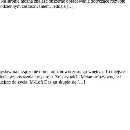
. Na stronie można znaleźć obszerne opracowania dotyczące rozwoju
 z codziennym zastosowaniem. Jedną z […]
omysłów na urządzenie domu oraz nowoczesnego wnętrza. To miejsce
iecie wyposażenia i wystroju. Zobacz także Metamorfozy wnętrz i
iejsce do życia. M-Loft Design skupia się […]