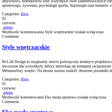
aktywności, instruktorów oraz wszystkich osób zainteresowanych zd
sportowego, żywienia, psychologii sportu, fizjoterapii oraz tematów
Categories:
Blog
02
czerwiec
admin
Możliwość komentowania
Style wnętrzarskie
została wyłączona
Comments
Style wnętrzarskie
M-Loft Design to oryginalny serwis poświęcony tematyce projektowa
stworzone dla wszystkich, którzy interesują się tematami związany
Metamorfozy wnętrz. Na stronie można znaleźć obszerne poradniki do
Categories:
Blog
01
czerwiec
admin
Możliwość komentowania
Eko moda sportowa
została wyłączona
Comments