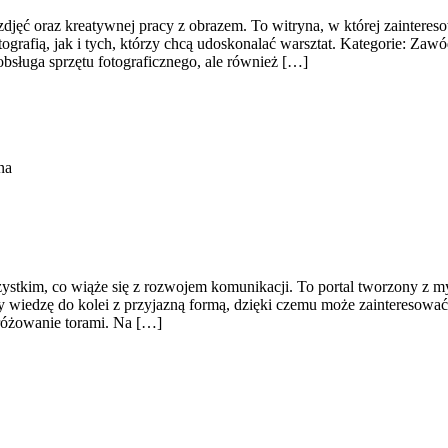
zdjęć oraz kreatywnej pracy z obrazem. To witryna, w której zaintereso
grafią, jak i tych, którzy chcą udoskonalać warsztat. Kategorie: Zawó
obsługa sprzętu fotograficznego, ale również […]
na
stkim, co wiąże się z rozwojem komunikacji. To portal tworzony z myśl
y wiedzę do kolei z przyjazną formą, dzięki czemu może zainteresowa
dróżowanie torami. Na […]