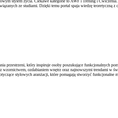
rowym stylem życia. Ciekawe kategorie to AWF i Trening i Ćwiczenia
 związanych ze studiami. Dzięki temu portal spaja wiedzę teoretyczną
nia przestrzeni, który inspiruje osoby poszukujące funkcjonalnych p
mi z wzornictwem, ozdabianiem wnętrz oraz najnowszymi trendami w św
tyczące stylowych aranżacji, które pomagają stworzyć funkcjonalne m