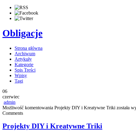
Obligacje
Strona główna
Archiwum
Artykuły
Kategorie
Spis Treści
Wpisy
Tagi
06
czerwiec
admin
Możliwość komentowania
Projekty DIY i Kreatywne Triki
została w
Comments
Projekty DIY i Kreatywne Triki