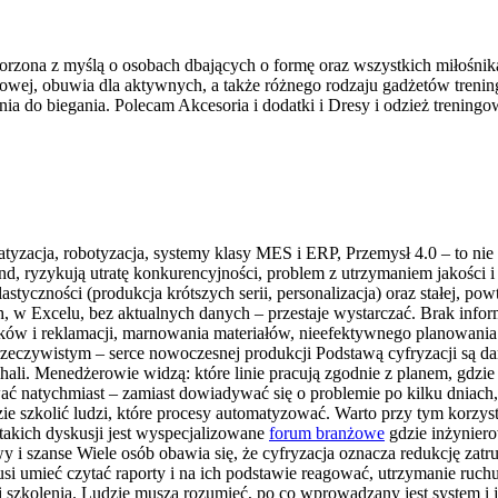
orzona z myślą o osobach dbających o formę oraz wszystkich miłośnika
wej, obuwia dla aktywnych, a także różnego rodzaju gadżetów trenin
 do biegania. Polecam Akcesoria i dodatki i Dresy i odzież trening
tyzacja, robotyzacja, systemy klasy MES i ERP, Przemysł 4.0 – to nie s
end, ryzykują utratę konkurencyjności, problem z utrzymaniem jakości 
astyczności (produkcja krótszych serii, personalizacja) oraz stałej, po
ch, w Excelu, bez aktualnych danych – przestaje wystarczać. Brak info
braków i reklamacji, marnowania materiałów, nieefektywnego planowan
rzeczywistym – serce nowoczesnej produkcji Podstawą cyfryzacji są d
hali. Menedżerowie widzą: które linie pracują zgodnie z planem, gdzie p
ać natychmiast – zamiast dowiadywać się o problemie po kilku dniach
ie szkolić ludzi, które procesy automatyzować. Warto przy tym korzyst
akich dyskusji jest wyspecjalizowane
forum branżowe
gdzie inżyniero
 i szanse Wiele osób obawia się, że cyfryzacja oznacza redukcję zatrud
musi umieć czytać raporty i na ich podstawie reagować, utrzymanie ruch
i szkolenia. Ludzie muszą rozumieć, po co wprowadzany jest system i