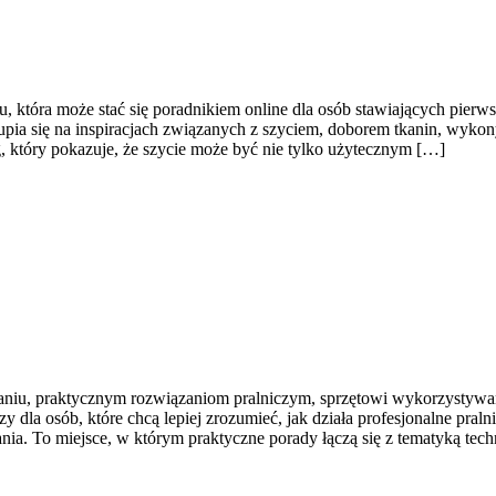
, która może stać się poradnikiem online dla osób stawiających pierwsz
pia się na inspiracjach związanych z szyciem, doborem tkanin, wyko
 który pokazuje, że szycie może być nie tylko użytecznym […]
raniu, praktycznym rozwiązaniom pralniczym, sprzętowi wykorzystywa
dla osób, które chcą lepiej zrozumieć, jak działa profesjonalne pralnic
ia. To miejsce, w którym praktyczne porady łączą się z tematyką techn