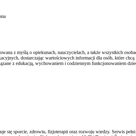
ona
ektowana z myślą o opiekunach, nauczycielach, a także wszystkich oso
acyjnych, dostarczając wartościowych informacji dla osób, które chcą
związane z edukacją, wychowaniem i codziennym funkcjonowaniem dziec
je się sporcie, zdrowiu, fizjoterapii oraz rozwoju wiedzy. Serwis peł