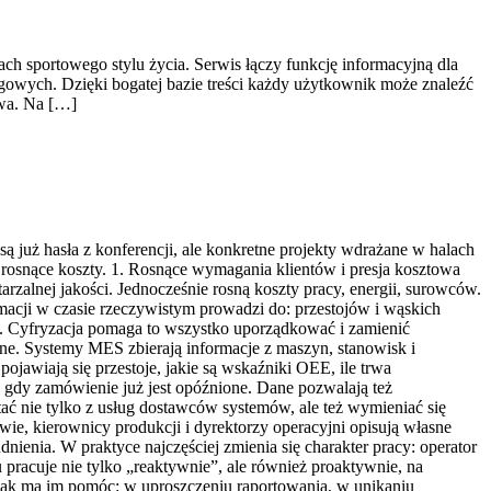
ch sportowego stylu życia. Serwis łączy funkcję informacyjną dla
gowych. Dzięki bogatej bazie treści każdy użytkownik może znaleźć
owa. Na […]
ą już hasła z konferencji, ale konkretne projekty wdrażane w halach
i rosnące koszty. 1. Rosnące wymagania klientów i presja kosztowa
wtarzalnej jakości. Jednocześnie rosną koszty pracy, energii, surowców.
rmacji w czasie rzeczywistym prowadzi do: przestojów i wąskich
ia. Cyfryzacja pomaga to wszystko uporządkować i zamienić
ane. Systemy MES zbierają informacje z maszyn, stanowisk i
ojawiają się przestoje, jakie są wskaźniki OEE, ile trwa
, gdy zamówienie już jest opóźnione. Dane pozwalają też
ać nie tylko z usług dostawców systemów, ale też wymieniać się
wie, kierownicy produkcji i dyrektorzy operacyjni opisują własne
nienia. W praktyce najczęściej zmienia się charakter pracy: operator
u pracuje nie tylko „reaktywnie”, ale również proaktywnie, na
 jak ma im pomóc: w uproszczeniu raportowania, w unikaniu