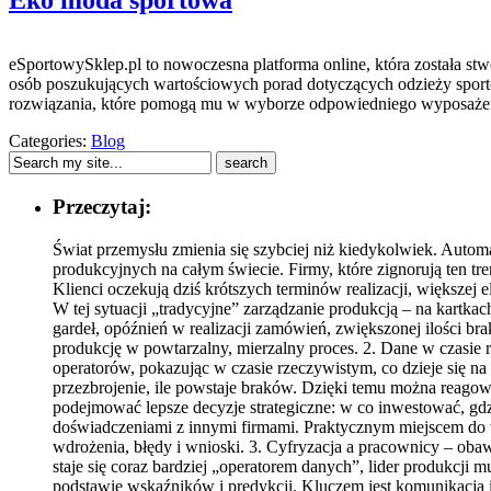
Eko moda sportowa
eSportowySklep.pl to nowoczesna platforma online, która została stw
osób poszukujących wartościowych porad dotyczących odzieży sporto
rozwiązania, które pomogą mu w wyborze odpowiedniego wyposażenia
Categories:
Blog
Przeczytaj:
Świat przemysłu zmienia się szybciej niż kiedykolwiek. Automa
produkcyjnych na całym świecie. Firmy, które zignorują ten tr
Klienci oczekują dziś krótszych terminów realizacji, większej el
W tej sytuacji „tradycyjne” zarządzanie produkcją – na kartka
gardeł, opóźnień w realizacji zamówień, zwiększonej ilości 
produkcję w powtarzalny, mierzalny proces. 2. Dane w czasie 
operatorów, pokazując w czasie rzeczywistym, co dzieje się na 
przezbrojenie, ile powstaje braków. Dzięki temu można reagow
podejmować lepsze decyzje strategiczne: w co inwestować, gdz
doświadczeniami z innymi firmami. Praktycznym miejscem do t
wdrożenia, błędy i wnioski. 3. Cyfryzacja a pracownicy – obawy
staje się coraz bardziej „operatorem danych”, lider produkcji 
podstawie wskaźników i predykcji. Kluczem jest komunikacja 